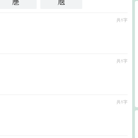
㐣
㐡
共1字
共1字
共1字