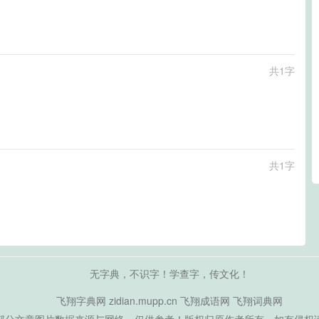
共1字
共1字
无字典，不识字！学查字，传文化！
飞翔字典网
zidian.mupp.cn
飞翔成语网
飞翔词典网