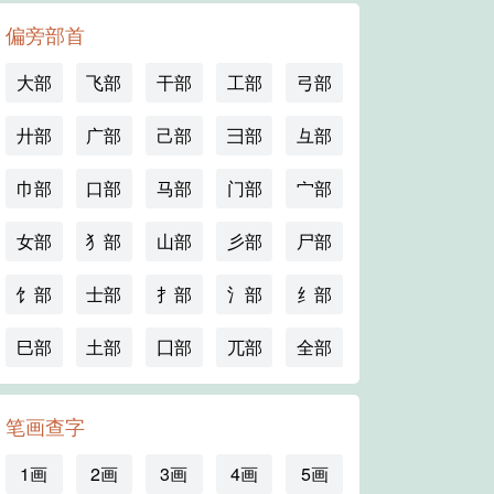
偏旁部首
大部
飞部
干部
工部
弓部
廾部
广部
己部
彐部
彑部
巾部
口部
马部
门部
宀部
女部
犭部
山部
彡部
尸部
饣部
士部
扌部
氵部
纟部
巳部
土部
囗部
兀部
全部
笔画查字
1画
2画
3画
4画
5画