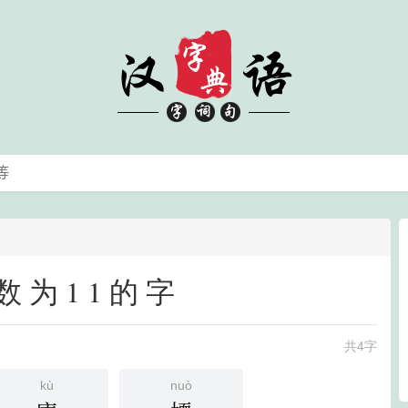
数为11的字
共4字
kù
nuò