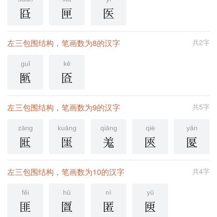
㔯
匣
医
左三包围结构，笔画数为8的汉字
共2字
guǐ
kē
匦
匼
左三包围结构，笔画数为9的汉字
共5字
zāng
kuāng
qiāng
qiè
yǎn
匨
匩
羗
匧
匽
左三包围结构，笔画数为10的汉字
共4字
fěi
hū
nì
yǔ
匪
匫
匿
㔱