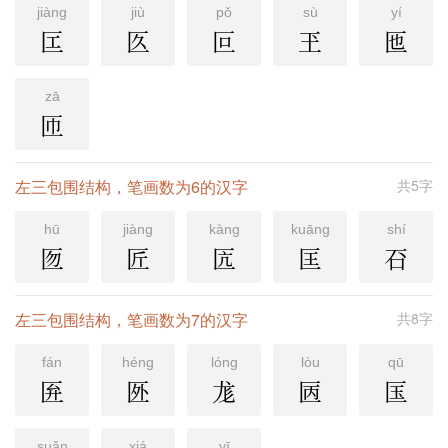
jiàng
jiù
pǒ
sù
yí
匞
匛
叵
玊
匜
zā
匝
左三包围结构，笔画数为6的汉字
共5字
hū
jiàng
kàng
kuāng
shí
匢
匠
匟
匡
䂖
左三包围结构，笔画数为7的汉字
共8字
fán
héng
lóng
lòu
qū
匥
㔰
尨
㔷
匤
suǎn
xiá
yī