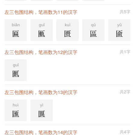
左三包围结构，笔画数为11的汉字
共5字
biǎn
guǐ
kuì
qū
yǔ
匾
匭
匮
區
匬
左三包围结构，笔画数为12的汉字
共1字
guǐ
㔳
左三包围结构，笔画数为13的汉字
共2字
huì
yì
匯
㔴
左三包围结构，笔画数为14的汉字
共4字