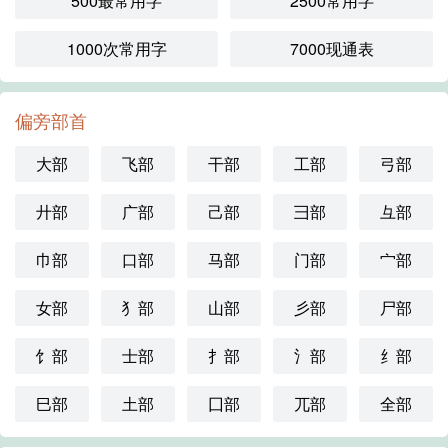
500最常用字
2500常用字
1000次常用字
7000现通表
偏旁部首
大部
飞部
干部
工部
弓部
廾部
广部
己部
彐部
彑部
巾部
口部
马部
门部
宀部
女部
犭部
山部
彡部
尸部
饣部
士部
扌部
氵部
纟部
巳部
土部
囗部
兀部
全部