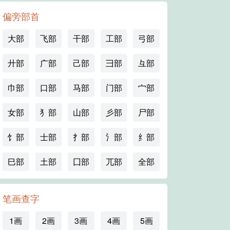
偏旁部首
大部
飞部
干部
工部
弓部
廾部
广部
己部
彐部
彑部
巾部
口部
马部
门部
宀部
女部
犭部
山部
彡部
尸部
饣部
士部
扌部
氵部
纟部
巳部
土部
囗部
兀部
全部
笔画查字
1画
2画
3画
4画
5画