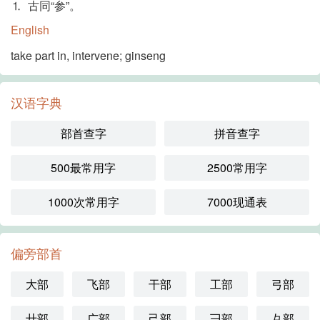
⒈ 古同“参”。
English
take part in, intervene; ginseng
汉语字典
部首查字
拼音查字
500最常用字
2500常用字
1000次常用字
7000现通表
偏旁部首
大部
飞部
干部
工部
弓部
廾部
广部
己部
彐部
彑部