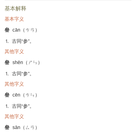
基本解释
基本字义
叄
cān（ㄘㄢ）
⒈ 古同“参”。
其他字义
叄
shēn（ㄕㄣ）
⒈ 古同“参”。
其他字义
叄
cēn（ㄘㄣ）
⒈ 古同“参”。
其他字义
叄
sān（ㄙㄢ）