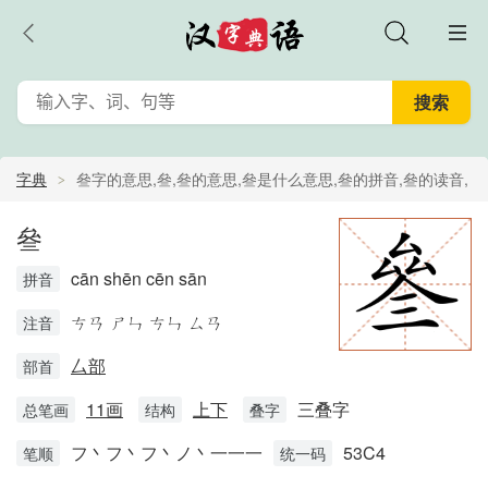
字典
叄字的意思,叄,叄的意思,叄是什么意思,叄的拼音,叄的读音,
叄的解释
叄
cān shēn cēn sān
拼音
ㄘㄢ ㄕㄣ ㄘㄣ ㄙㄢ
注音
厶部
部首
11画
上下
三叠字
总笔画
结构
叠字
フ丶フ丶フ丶ノ丶一一一
53C4
笔顺
统一码