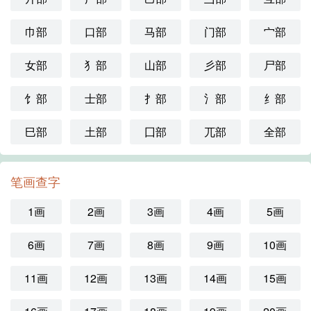
巾部
口部
马部
门部
宀部
女部
犭部
山部
彡部
尸部
饣部
士部
扌部
氵部
纟部
巳部
土部
囗部
兀部
全部
笔画查字
1画
2画
3画
4画
5画
6画
7画
8画
9画
10画
11画
12画
13画
14画
15画