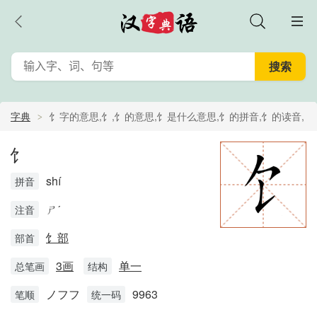
字典
饣字的意思,饣,饣的意思,饣是什么意思,饣的拼音,饣的读音,
饣的解释
饣
shí
拼音
ㄕˊ
注音
饣部
部首
3画
单一
总笔画
结构
ノフフ
9963
笔顺
统一码