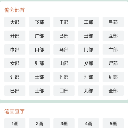
偏旁部首
大部
飞部
干部
工部
弓部
廾部
广部
己部
彐部
彑部
巾部
口部
马部
门部
宀部
女部
犭部
山部
彡部
尸部
饣部
士部
扌部
氵部
纟部
巳部
土部
囗部
兀部
全部
笔画查字
1画
2画
3画
4画
5画