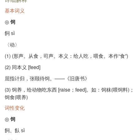
基本词义
◎
饲
飼
sì
〈动〉
(1) (形声。从食，司声。本义：给人吃，喂食。本作“食”)
(2) 同本义 [feed]
屈指计归，张颐待饲。——《旧唐书》
(3) 饲养，给动物吃东西 [raise；feed]。如：饲秣(喂饲料)；
饲食(喂养)
词性变化
◎
饲
飼、飤
sì