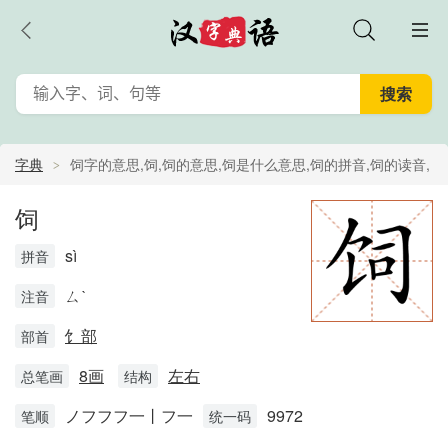
字典
饲字的意思,饲,饲的意思,饲是什么意思,饲的拼音,饲的读音,
饲的解释
饲
sì
拼音
ㄙˋ
注音
饣部
部首
8画
左右
总笔画
结构
ノフフフ一丨フ一
9972
笔顺
统一码