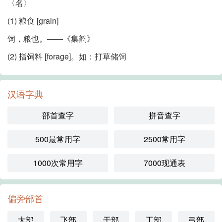
〈名〉
(1) 粮食 [grain]
饲，粮也。——《集韵》
(2) 指饲料 [forage]。如：打草储饲
汉语字典
部首查字
拼音查字
500最常用字
2500常用字
1000次常用字
7000现通表
偏旁部首
大部
飞部
干部
工部
弓部