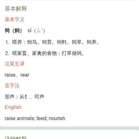
基本解释
基本字义
饲（飼）
sì（ㄙˋ）
⒈ 喂养：饲鸟。饲育。饲料。饲草。饲养。
⒉ 喂家畜、家禽的食物：打草储饲。
汉英互译
raise、rear
造字法
形声：从饣、司声
English
raise animals; feed; nourish
详细解释