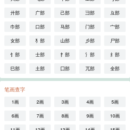
廾部
广部
己部
彐部
彑部
巾部
口部
马部
门部
宀部
女部
犭部
山部
彡部
尸部
饣部
士部
扌部
氵部
纟部
巳部
土部
囗部
兀部
全部
笔画查字
1画
2画
3画
4画
5画
6画
7画
8画
9画
10画
11画
12画
13画
14画
15画