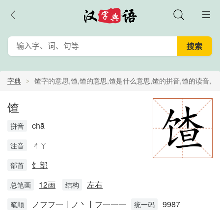
字典
馇字的意思,馇,馇的意思,馇是什么意思,馇的拼音,馇的读音,
馇的解释
馇
chā
拼音
ㄔㄚ
注音
饣部
部首
12画
左右
总笔画
结构
ノフフ一丨ノ丶丨フ一一一
9987
笔顺
统一码