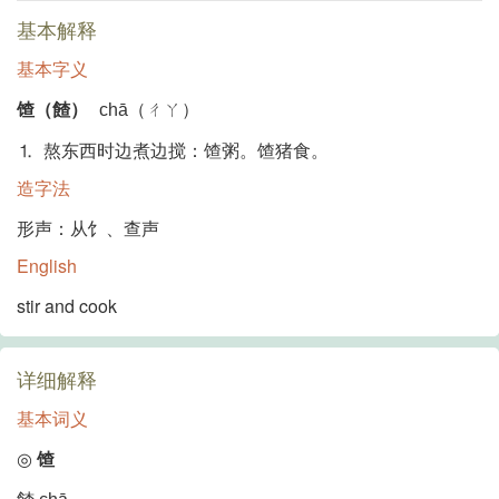
基本解释
基本字义
馇（餷）
chā（ㄔㄚ）
⒈ 熬东西时边煮边搅：馇粥。馇猪食。
造字法
形声：从饣、查声
English
stir and cook
详细解释
基本词义
◎
馇
餷