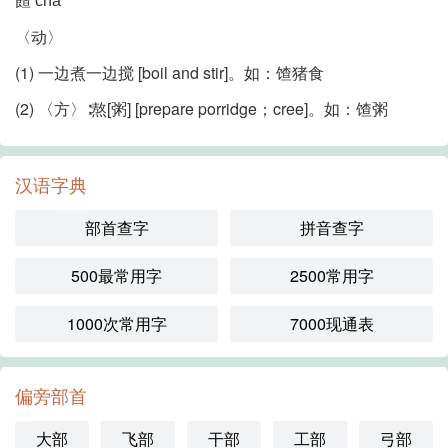
chā
〈动〉
(1) 一边煮一边搅 [boil and stir]。如：馇猪食
(2) 〈方〉∶熬[粥] [prepare porridge；cree]。如：馇粥
汉语字典
部首查字
拼音查字
500最常用字
2500常用字
1000次常用字
7000现通表
偏旁部首
大部
飞部
干部
工部
弓部