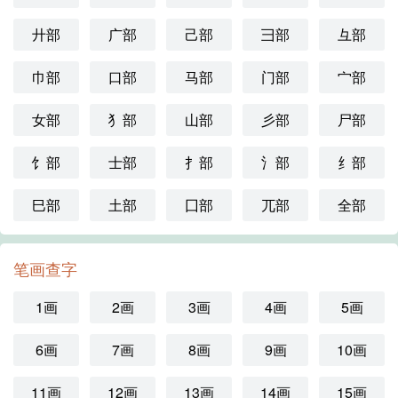
廾部
广部
己部
彐部
彑部
巾部
口部
马部
门部
宀部
女部
犭部
山部
彡部
尸部
饣部
士部
扌部
氵部
纟部
巳部
土部
囗部
兀部
全部
笔画查字
1画
2画
3画
4画
5画
6画
7画
8画
9画
10画
11画
12画
13画
14画
15画